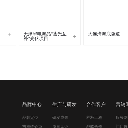
天津华电海晶“盐光互
大连湾海底隧道
补”光伏项目
品牌中心
生产与研发
合作客户
营销
品牌定位
研发成果
样板工程
服务网
吉祥物介绍
质量认证
战略合作
门店展