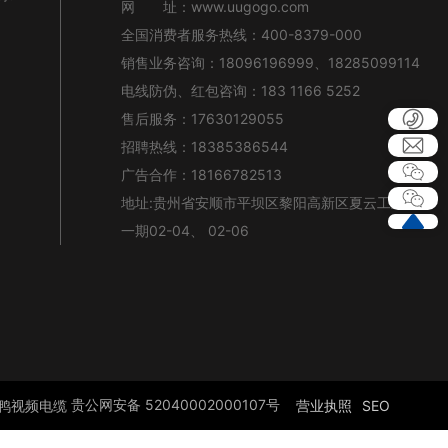
网 址：
www.uugogo.com
全国消费者服务热线：
400-8379-000
销售业务咨询：
18096196999
、
18285099114
电线防伪、红包咨询：
183 1166 5252
售后服务：
17630129055
招聘热线：
18385386544
广告合作：
18166782513
地址:贵州省安顺市平坝区黎阳高新区夏云工业园
一期02-04、 02-06
贵公网安备 52040002000107号
营业执照
SEO