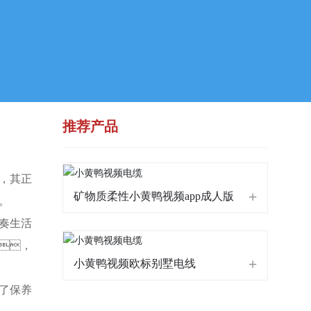
推荐产品
，其正
矿物质柔性小黄鸭视频app成人版
。
奏生活
，
小黄鸭视频欧标别墅电线
了保养