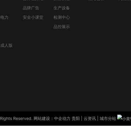
品牌广告
生产设备
载电力
安全小课堂
检测中心
品控展示
p成人版
 Rights Reserved. 网站建设：
中企动力
贵阳
|
云资讯
|
城市分站