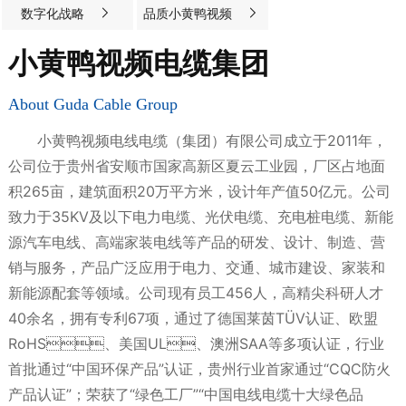
营销网络
数字化战略
品质小黄鸭视频
小黄鸭视频电缆集团
报价系统
About Guda Cable Group
联系小黄鸭视频
小黄鸭视频电线电缆（集团）有限公司成立于2011年，
公司位于贵州省安顺市国家高新区夏云工业园，厂区占地面
积265亩，建筑面积20万平方米，设计年产值50亿元。公司
致力于35KV及以下电力电缆、光伏电缆、充电桩电缆、新能
源汽车电线、高端家装电线等产品的研发、设计、制造、营
销与服务，产品广泛应用于电力、交通、城市建设、家装和
新能源配套等领域。公司现有员工456人，高精尖科研人才
40余名，拥有专利67项，通过了德国莱茵TÜV认证、欧盟
RoHS、美国UL、澳洲SAA等多项认证，行业
首批通过“中国环保产品”认证，贵州行业首家通过“CQC防火
产品认证”；荣获了“绿色工厂”“中国电线电缆十大绿色品