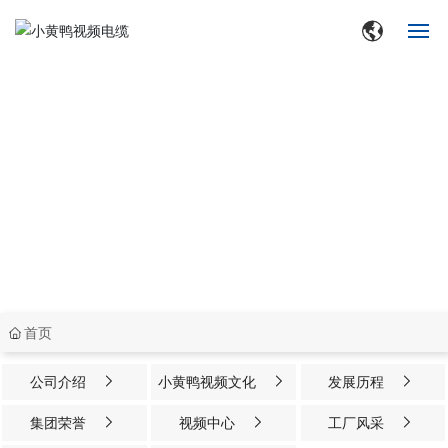
网站首页
2011
走进小黄鸭视频
年
成立于
集团肩负“为世界传递光明，守护更多家庭的用电安全”的企
集团动态
业使命； 努力践行“打造行业标杆，创建百年小黄鸭视频”的
产品中心
企业愿景
品牌中心
首页
生产与研发
公司介绍
小黄鸭视频文化
发展历程
合作客户
集团荣誉
视频中心
工厂风采