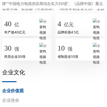
牌”“中国电力电缆供应商综合实力50强”、《品牌中国》重点
推荐品牌、新华网《品质国货》、“国家高新技术企业”、专精
特新“小巨人”企业、“贵州省重点龙头企业”“贵州民营企业100
40
4
强”“贵州企业100强”“贵州制造业十大品牌”“贵州省品牌价值
亿
亿元
30强””企业标准领跑者“等多项殊荣，现已成为西南成长力及
年产值40亿元
品牌价值4.1亿
竞争力的线缆品牌。目前，已发展成为南方电网、国家电网
一级供应商，与中国电建、中国中铁、中国铁建、万科、华
30
10
强
强
润等大型地产国企达成稳定战略合作，为中国天眼、成都天
民营企业30强
省制造业10强
府国际机场、大连湾海底隧道项目、天津华电海晶“盐光互
补”光伏项目、云南传染病医院、新疆新华水电博州30万千瓦
光伏电站项目等5000余个大型项目建设提供产品及服务，贵
企业文化
州超过70%的高端家装公司指定合作，产品已销往全国及东
南亚市场。
集团肩负“为世界传递光明，守护更多家庭的用电安全”的
企业价值观
企业使命；努力践行“打造行业标杆，创建百年小黄鸭视频”的
企业使命
企业愿景；坚持以“创新、勤勉、互助、乐学”为核心价值观，