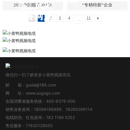
员工风采
2020中国能源500强
“专精特新”企业
查看更多+
服务网点
查看更多+
2
3
4
11
1
...
查看更多+
微信扫一扫了解更多小黄鸭视频资讯
邮 箱：
guda@188.com
网 址：
www.uugogo.com
全国消费者服务热线：
400-8379-000
销售业务咨询：
18096196999
、
18285099114
电线防伪、红包咨询：
183 1166 5252
售后服务：
17630129055