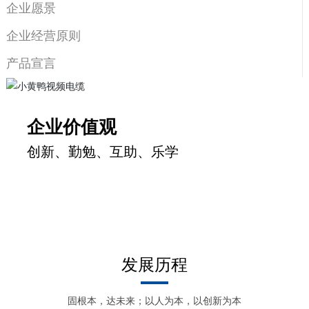
坚持“高品质、高服务、高效益”的企业经营原则，将产品质量
企业愿景
视为企业的生命线，通过严控原材料供应渠道，优化产品工
艺流程，强化质量管理体系等有效机制，使产品质量始终保
企业经营原则
持国内水平。
产品宣言
固根本，达未来；以人为本，以创新为本；传承卓越品
质，创建百年小黄鸭视频！
企业价值观
创新、勤勉、互助、乐学
发展历程
固根本，达未来；以人为本，以创新为本