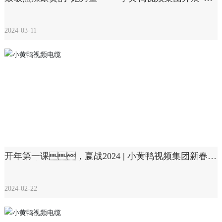
八”妇女节活动
2024-03-11
开年第一课，嬴战2024 | 小黄鸭视频集团新春首
次营销培训圆满收官
2024-02-22