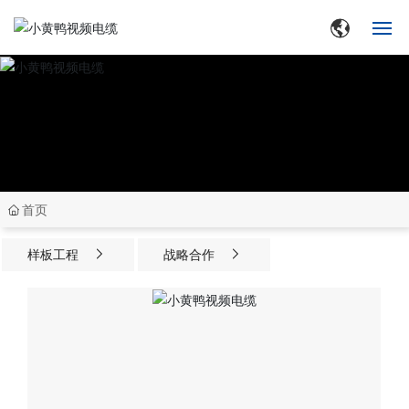
网站首页
走进小黄鸭视频
集团动态
首页
产品中心
样板工程
战略合作
品牌中心
生产与研发
合作客户