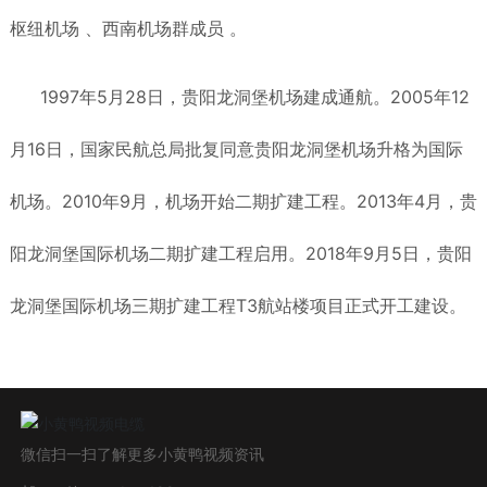
枢纽机场 、西南机场群成员 。
1997年5月28日，贵阳龙洞堡机场建成通航。2005年12
月16日，国家民航总局批复同意贵阳龙洞堡机场升格为国际
机场。2010年9月，机场开始二期扩建工程。2013年4月，贵
阳龙洞堡国际机场二期扩建工程启用。2018年9月5日，贵阳
龙洞堡国际机场三期扩建工程T3航站楼项目正式开工建设。
微信扫一扫了解更多小黄鸭视频资讯