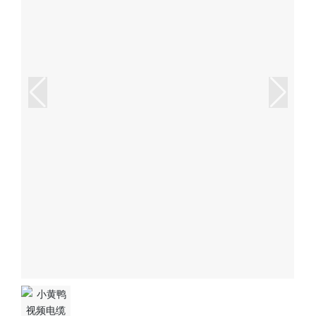
营销网络
报价系统
联系小黄鸭视频